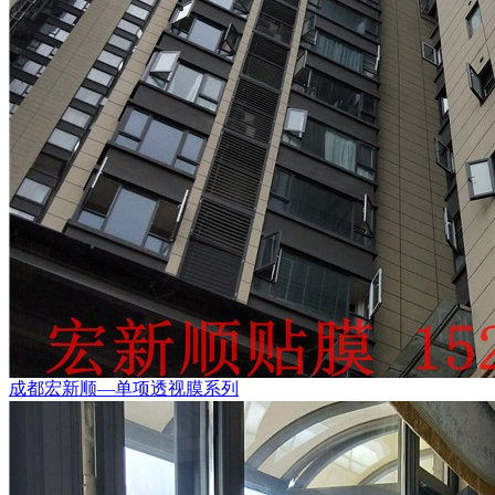
成都宏新顺—单项透视膜系列