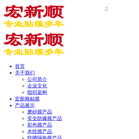

首页
关于我们
公司简介
企业文化
组织架构
宏新顺贴膜
产品展示
磨砂膜产品
安全防爆膜产品
彩色膜产品
木纹膜产品
防晒隔热膜产品