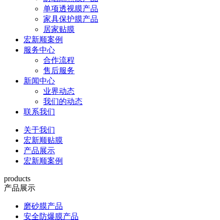
单项透视膜产品
家具保护膜产品
居家贴膜
宏新顺案例
服务中心
合作流程
售后服务
新闻中心
业界动态
我们的动态
联系我们
关于我们
宏新顺贴膜
产品展示
宏新顺案例
products
产品展示
磨砂膜产品
安全防爆膜产品