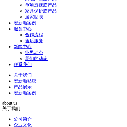
单项透视膜产品
家具保护膜产品
居家贴膜
宏新顺案例
服务中心
合作流程
售后服务
新闻中心
业界动态
我们的动态
联系我们
关于我们
宏新顺贴膜
产品展示
宏新顺案例
about us
关于我们
公司简介
企业文化